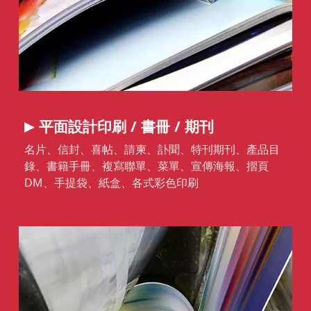
平面設計印刷 /
書冊 / 期刊
名片、信封、喜帖、請柬、訃聞、特刊期刊、產品目
錄、
書籍手冊、複寫聯單、菜單、宣傳海報、摺頁
DM、手提袋、
紙盒、各式彩色印刷