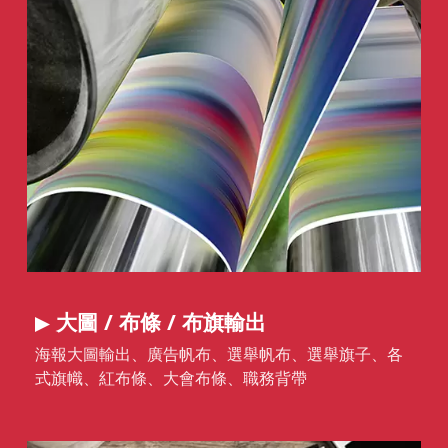
大圖 / 布條 / 布旗輸出
海報大圖輸出、廣告帆布、選舉帆布、選舉旗子、各
式旗幟、紅布條、大會布條、職務背帶